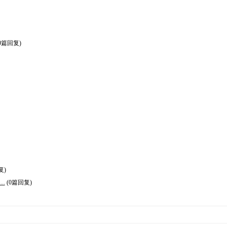
0篇回复)
复)
..
(0篇回复)