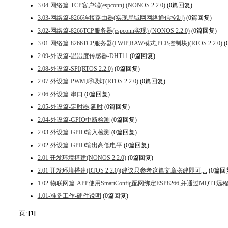
3.04-网络篇-TCP客户端(espconn) (NONOS 2.2.0)
(0篇回复)
3.03-网络篇-8266连接路由器(实现局域网网络通信控制)
(0篇回复)
3.02-网络篇-8266TCP服务器(espconn实现) (NONOS 2.2.0)
(0篇回复)
3.01-网络篇-8266TCP服务器(LWIP,RAW模式,PCB控制块)(RTOS 2.2.0)
(
2.09-外设篇-温湿度传感器-DHT11
(0篇回复)
2.08-外设篇-SPI(RTOS 2.2.0)
(0篇回复)
2.07-外设篇-PWM,呼吸灯(RTOS 2.2.0)
(0篇回复)
2.06-外设篇-串口
(0篇回复)
2.05-外设篇-定时器,延时
(0篇回复)
2.04-外设篇-GPIO中断检测
(0篇回复)
2.03-外设篇-GPIO输入检测
(0篇回复)
2.02-外设篇-GPIO输出高低电平
(0篇回复)
2.01 开发环境搭建(NONOS 2.2.0)
(0篇回复)
2.01 开发环境搭建(RTOS 2.2.0)(建议只参考这篇文章搭建即可,...
(0篇回
1.02-物联网篇-APP使用SmartConfig配网绑定ESP8266,并通过MQTT远程.
1.01-准备工作-硬件说明
(0篇回复)
页:
[1]