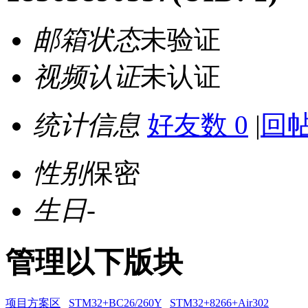
邮箱状态
未验证
视频认证
未认证
统计信息
好友数 0
|
回帖
性别
保密
生日
-
管理以下版块
项目方案区
STM32+BC26/260Y
STM32+8266+Air302