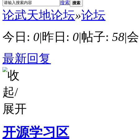
搜索
搜索
论武天地论坛
»
论坛
今日:
0
|
昨日:
0
|
帖子:
58
|
会
最新回复
开源学习区