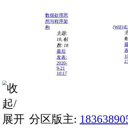
数据处理思
想与程序架
(WiFi)
构
主
主题:
帖
18
,
帖
数: 18
表
最后
1
发表:
2
2020-
9-21
10:17
分区版主:
18363890