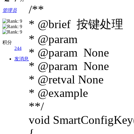
/**
管理员
* @brief 按键处理
* @param
积分
244
* @param None
发消息
* @param None
* @retval None
* @example
**/
void SmartConfigKey
{