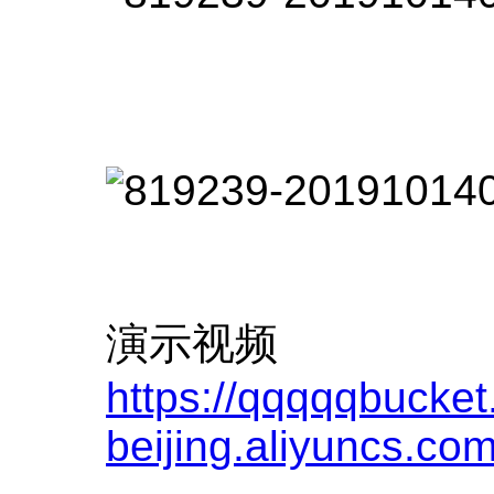
演示视频
https://qqqqqbucket
beijing.aliyu