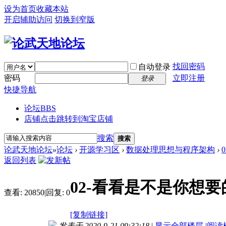
设为首页
收藏本站
开启辅助访问
切换到窄版
找回密码
自动登录
密码
立即注册
登录
快捷导航
论坛
BBS
店铺
点击跳转到淘宝店铺
搜索
搜索
论武天地论坛
»
论坛
›
开源学习区
›
数据处理思想与程序架构
›
返回列表
02-看看是不是你想
查看:
20850
|
回复:
0
[复制链接]
发表于 2020-9-21 09:32:18
|
显示全部楼层
|
阅读