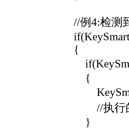
//例4:检测到
if(KeySmartConf
{
if(KeySmartCo
{
KeySmartCon
//执行的
}