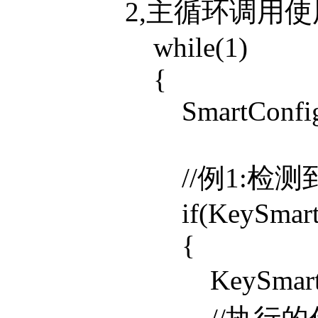
2,主循环调用使
while(1)
{
SmartConfigK
//例1:检测到
if(KeySmartConf
{
KeySmartCon