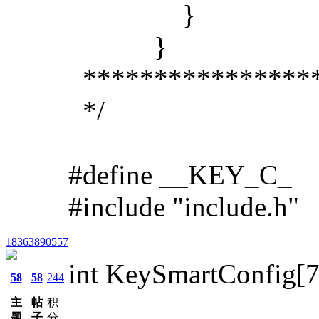
}
}
*****************
*/
#define __KEY_C_
#include "include.h"
18363890557
int KeySmartC
58
58
244
主
帖
积
题
子
分