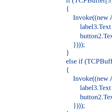
if (TCPBuffer[3] =
{
Invoke((new Actio
label3.Text = 
button2.Text =
})));
}
else if (TCPBuffer[
{
Invoke((new Actio
label3.Text = 
button2.Text =
})));