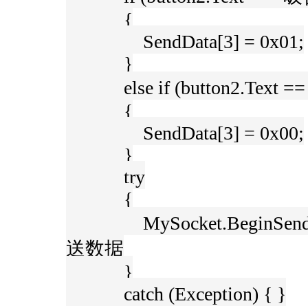
{
SendData[3] = 0x01;
}
else if (button2.Text =
{
SendData[3] = 0x00;
}
try
{
MySocket.BeginSend(SendDa
送数据
}
catch (Exception) { }