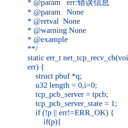
* @param err:错误信息
* @param None
* @retval None
* @warning None
* @example
**/
static err_t net_tcp_recv_cb(voi
err) {
struct pbuf *q;
u32 length = 0,i=0;
tcp_pcb_server = tpcb;
tcp_pcb_server_state = 1;
if (!p || err!=ERR_OK) {
if(p){