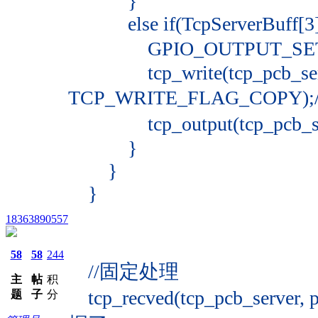
}
else if(TcpServerBuff[3]
GPIO_OUTPUT_SET(5
tcp_write(tcp_pcb_server
TCP_WRITE_FLAG_COPY
tcp_output(tcp_pcb_s
}
}
}
18363890557
58
58
244
//固定处理
主
帖
积
tcp_recved(tcp_pcb_se
题
子
分