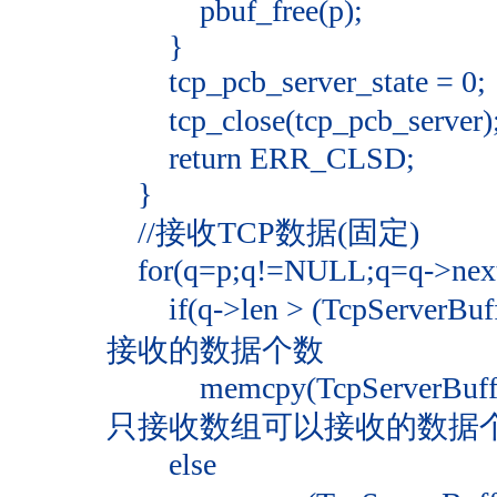
pbuf_free(p);
}
tcp_pcb_server_state = 0;
tcp_close(tcp_pcb_serve
return ERR_CLSD;
}
//接收TCP数据(固定)
for(q=p;q!=NULL;q=q->nex
if(q->len > (TcpServ
接收的数据个数
memcpy(TcpServerBuff+lengt
只接收数组可以接收的数据
else