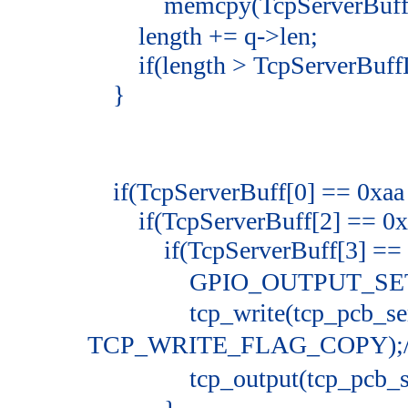
memcpy(TcpServerBuff+l
length += q->len;
if(length > TcpServerBuffL
}
if(TcpServerBuff[0] == 0xaa
if(TcpServerBuff[2] == 0x
if(TcpServerBuff[3] == 
GPIO_OUTPUT_SET(5
tcp_write(tcp_pcb_server
TCP_WRITE_FLAG_COPY
tcp_output(tcp_pcb_s