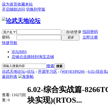
设为首页
收藏本站
开启辅助访问
切换到窄版
找回密码
自动登录
密码
立即注册
登录
快捷导航
论坛
BBS
店铺
点击跳转到淘宝店铺
搜索
搜索
论武天地论坛
»
论坛
›
开源学习区
›
(WiFi)ESP8266
›
6.02-综合实
返回列表
6.02-综合实战篇-8266
查看:
11627
|
回
块实现)(RTOS...
复:
0