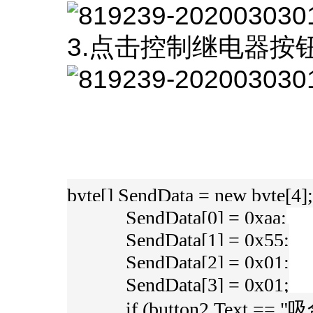
3.点击控制继电器按
byte[] SendData = new byte[4];
SendData[0] = 0xaa;
SendData[1] = 0x55;
SendData[2] = 0x01;
SendData[3] = 0x01;
if (button2.Text == "吸