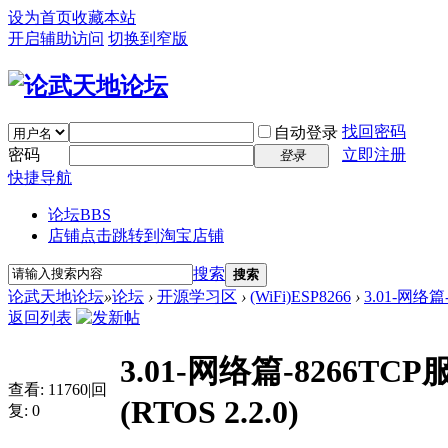
设为首页
收藏本站
开启辅助访问
切换到窄版
找回密码
自动登录
密码
立即注册
登录
快捷导航
论坛
BBS
店铺
点击跳转到淘宝店铺
搜索
搜索
论武天地论坛
»
论坛
›
开源学习区
›
(WiFi)ESP8266
›
3.01-网络篇
返回列表
3.01-网络篇-8266TC
查看:
11760
|
回
(RTOS 2.2.0)
复:
0