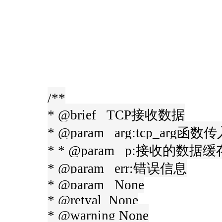
/**
* @brief TCP接收数据
* @param arg:tcp_arg函
* * @param p:接收的数据缓
* @param err:错误信息
* @param None
* @retval None
* @warning None