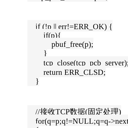
if (!p || err!=ERR_OK) {
if(p){
pbuf_free(p);
}
tcp_close(tcp_pcb_serve
return ERR_CLSD;
}
//接收TCP数据(固定处理)
for(q=p;q!=NULL;q=q->next