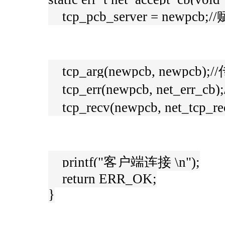
tcp_pcb_server = newp
tcp_arg(newpcb, newpcb);
tcp_err(newpcb, net_err_c
tcp_recv(newpcb, net_tcp
printf("客户端连接 \n");
return ERR_OK;
}