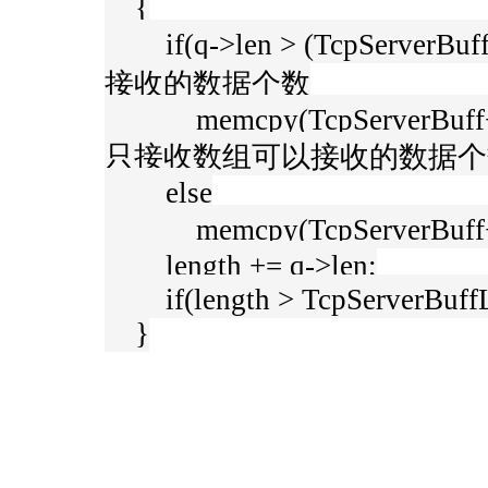
{
if(q->len > (TcpServe
接收的数据个数
memcpy(TcpServerBuff+lengt
只接收数组可以接收的数据个
else
memcpy(TcpServerBuff+l
length += q->len;
if(length > TcpServerBuffL
}