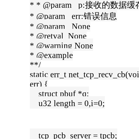
* * @param p:接收的数据缓
* @param err:错误信息
* @param None
* @retval None
* @warning None
* @example
**/
static err_t net_tcp_recv_cb(voi
err) {
struct pbuf *q;
u32 length = 0,i=0;
tcp_pcb_server = tpcb;