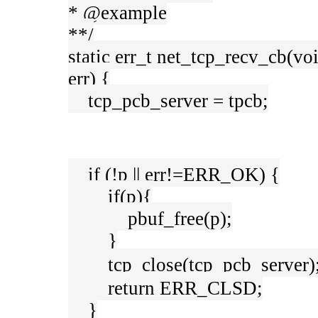
* @example
**/
static err_t net_tcp_recv_cb(voi
err) {
tcp_pcb_server = tpcb;
if (!p || err!=ERR_OK) {
if(p){
pbuf_free(p);
}
tcp_close(tcp_pcb_serve
return ERR_CLSD;
}