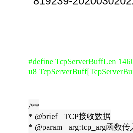
#define TcpServerBuffLen 146
u8 TcpServerBuff[TcpServer
/**
* @brief TCP接收数据
* @param arg:tcp_arg函