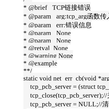
* @brief TCP链接错误
* @param arg:tcp_arg函
* @param err:错误信息
* @param None
* @param None
* @retval None
* @warning None
* @example
**/
static void net_err_cb(void *arg,
tcp_pcb_server = (struct t
tcp_close(tcp_pcb_server
tcp_pcb_server = NULL;//