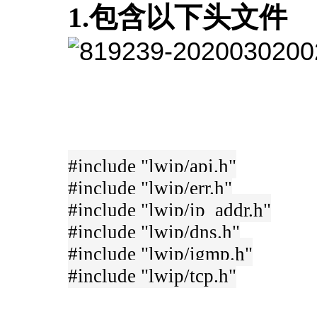
1.包含以下头文件
#include "lwip/api.h"
#include "lwip/err.h"
#include "lwip/ip_addr.h"
#include "lwip/dns.h"
#include "lwip/igmp.h"
#include "lwip/tcp.h"