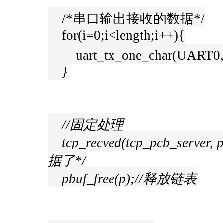
/*串口输出接收的数据*/
for(i=0;i<length;i++){
uart_tx_one_char(UART0,T
}
//固定处理
tcp_recved(tcp_pcb_ser
据了*/
pbuf_free(p);//释放链表