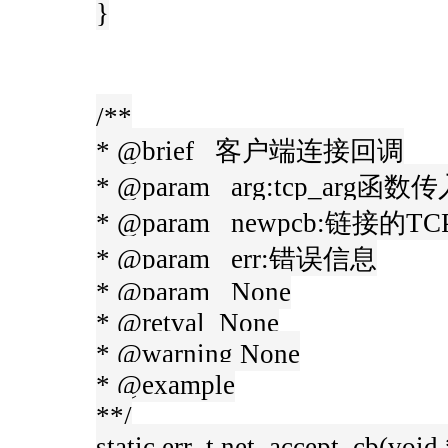
}
/**
* @brief 客户端连接回调
* @param arg:tcp_arg函
* @param newpcb:链接的
* @param err:错误信息
* @param None
* @retval None
* @warning None
* @example
**/
static err_t net_accept_cb(void 