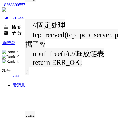
18363890557
58
58
244
//固定处理
主
帖
积
题
子
分
tcp_recved(tcp_pcb_ser
管理员
据了*/
pbuf_free(p);//释放链表
return ERR_OK;
}
积分
244
发消息
/**