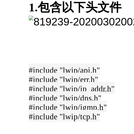
1.包含以下头文件
#include "lwip/api.h"
#include "lwip/err.h"
#include "lwip/ip_addr.h"
#include "lwip/dns.h"
#include "lwip/igmp.h"
#include "lwip/tcp.h"