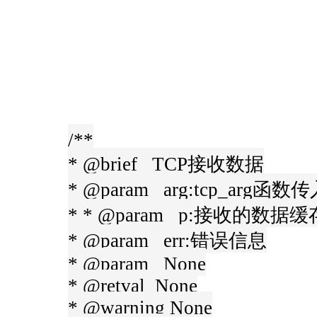
/**
* @brief TCP接收数据
* @param arg:tcp_arg函
* * @param p:接收的数据缓
* @param err:错误信息
* @param None
* @retval None
* @warning None