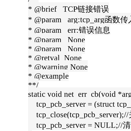
* @brief TCP链接错误
* @param arg:tcp_arg函
* @param err:错误信息
* @param None
* @param None
* @retval None
* @warning None
* @example
**/
static void net_err_cb(void *arg,
tcp_pcb_server = (struct t
tcp_close(tcp_pcb_server
tcp_pcb_server = NULL;//