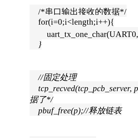
/*串口输出接收的数据*/
for(i=0;i<length;i++){
uart_tx_one_char(UART0,T
}
//固定处理
tcp_recved(tcp_pcb_ser
据了*/
pbuf_free(p);//释放链表