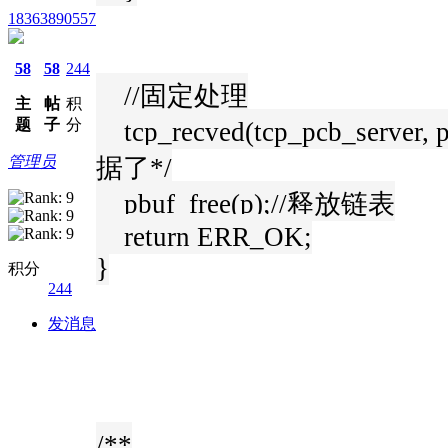
18363890557
58
58
244
//固定处理
主
帖
积
题
子
分
tcp_recved(tcp_pcb_ser
管理员
据了*/
pbuf_free(p);//释放链表
return ERR_OK;
}
积分
244
发消息
/**