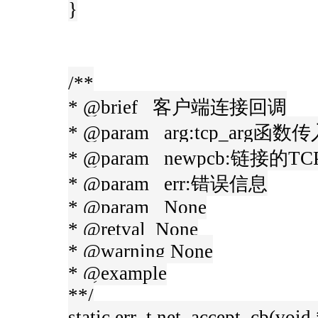
}
/**
* @brief 客户端连接回调
* @param arg:tcp_arg函
* @param newpcb:链接的
* @param err:错误信息
* @param None
* @retval None
* @warning None
* @example
**/
static err_t net_accept_cb(void 