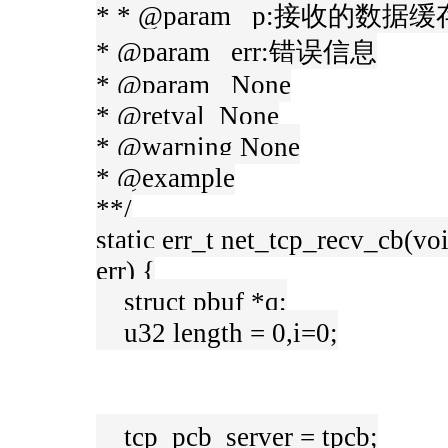
* * @param p:接收的数据缓
* @param err:错误信息
* @param None
* @retval None
* @warning None
* @example
**/
static err_t net_tcp_recv_cb(voi
err) {
struct pbuf *q;
u32 length = 0,i=0;
tcp_pcb_server = tpcb;