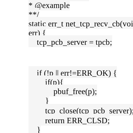
* @example
**/
static err_t net_tcp_recv_cb(voi
err) {
tcp_pcb_server = tpcb;
if (!p || err!=ERR_OK) {
if(p){
pbuf_free(p);
}
tcp_close(tcp_pcb_serve
return ERR_CLSD;
}