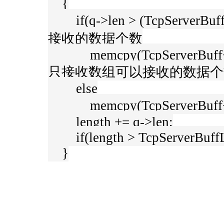
{
if(q->len > (TcpServe
接收的数据个数
memcpy(TcpServerBuff+lengt
只接收数组可以接收的数据个
else
memcpy(TcpServerBuff+l
length += q->len;
if(length > TcpServerBuffL
}