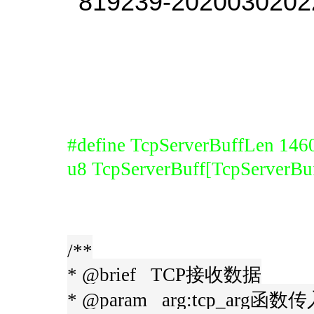
#define TcpServerBuffLen 146
u8 TcpServerBuff[TcpServer
/**
* @brief TCP接收数据
* @param arg:tcp_arg函