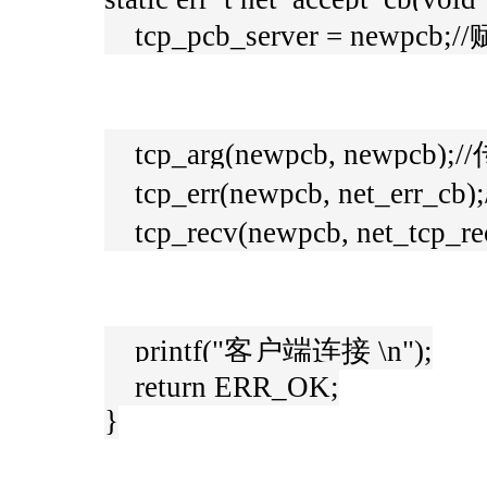
tcp_pcb_server = newp
tcp_arg(newpcb, newpcb);
tcp_err(newpcb, net_err_c
tcp_recv(newpcb, net_tcp
printf("客户端连接 \n");
return ERR_OK;
}