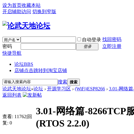
设为首页
收藏本站
开启辅助访问
切换到窄版
找回密码
自动登录
密码
立即注册
登录
快捷导航
论坛
BBS
店铺
点击跳转到淘宝店铺
搜索
搜索
论武天地论坛
»
论坛
›
开源学习区
›
(WiFi)ESP8266
›
3.01-网络篇
返回列表
3.01-网络篇-8266TC
查看:
11762
|
回
(RTOS 2.2.0)
复:
0