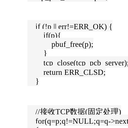
if (!p || err!=ERR_OK) {
if(p){
pbuf_free(p);
}
tcp_close(tcp_pcb_serve
return ERR_CLSD;
}
//接收TCP数据(固定处理)
for(q=p;q!=NULL;q=q->next