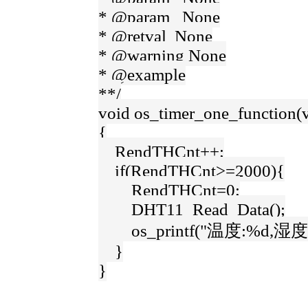
* @param None
* @retval None
* @warning None
* @example
**/
void os_timer_one_function(
{
RendTHCnt++;
if(RendTHCnt>=2000){
RendTHCnt=0;
DHT11_Read_Data();
os_printf("温度:%d,湿度%d\r
}
}