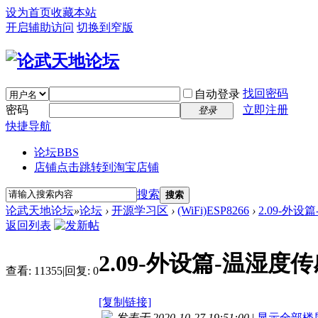
设为首页
收藏本站
开启辅助访问
切换到窄版
找回密码
自动登录
密码
立即注册
登录
快捷导航
论坛
BBS
店铺
点击跳转到淘宝店铺
搜索
搜索
论武天地论坛
»
论坛
›
开源学习区
›
(WiFi)ESP8266
›
2.09-外设
返回列表
2.09-外设篇-温湿度传
查看:
11355
|
回复:
0
[复制链接]
发表于 2020-10-27 19:51:00
|
显示全部楼