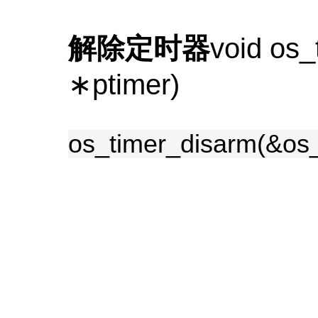
解除定时器
void os_
∗ptimer)
os_timer_disarm(&os