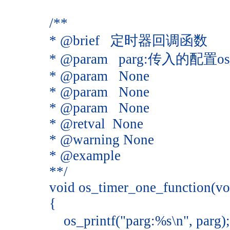
/**
* @brief 定时器回调函数
* @param parg:传入的配置o
* @param None
* @param None
* @param None
* @retval None
* @warning None
* @example
**/
void os_timer_one_function(vo
{
os_printf("parg:%s\n",