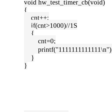
void hw_test_timer_cb(void)
{
cnt++;
if(cnt>1000)//1S
{
cnt=0;
printf("1111111111111\n"
}
}