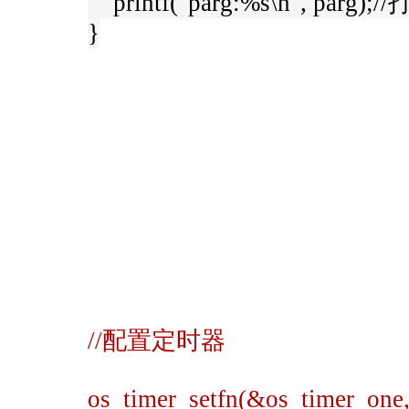
printf("parg:%s\n", pa
}
//配置定时器
os_timer_setfn(&os_timer_one,