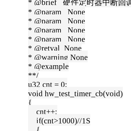
* @brief 硬件定时器中断
* @param None
* @param None
* @param None
* @param None
* @retval None
* @warning None
* @example
**/
u32 cnt = 0;
void hw_test_timer_cb(void)
{
cnt++;
if(cnt>1000)//1S
{