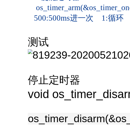
os_timer_arm(&os_timer_o
500:500ms进一次 1:循环
测试
停止定时器
void os_timer_disar
os_timer_disarm(&os