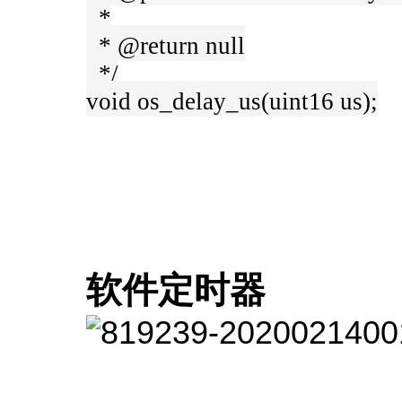
*
* @return null
*/
void os_delay_us(uint16 us);
软件定时器