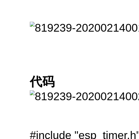
代码
#include "esp_timer.h