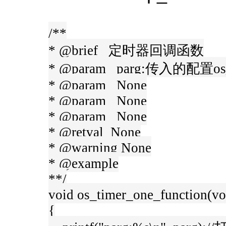
/**
* @brief 定时器回调函数
* @param parg:传入的配置o
* @param None
* @param None
* @param None
* @retval None
* @warning None
* @example
**/
void os_timer_one_function(vo
{