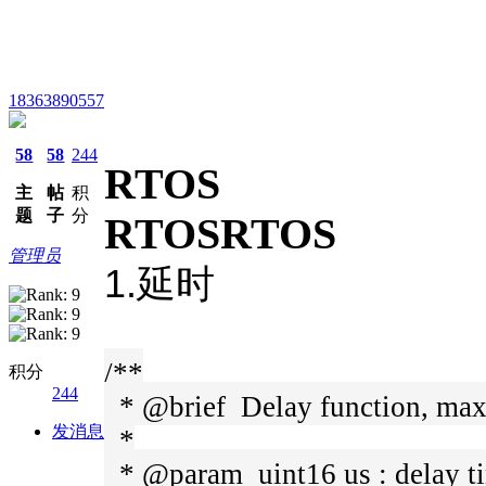
18363890557
58
58
244
RTOS
主
帖
积
题
子
分
RTOS
RTOS
管理员
1.延时
/**
积分
244
* @brief Delay function, max
发消息
*
* @param uint16 us : delay ti