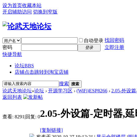
设为首页
收藏本站
开启辅助访问
切换到窄版
找回密码
自动登录
密码
立即注册
登录
快捷导航
论坛
BBS
店铺
点击跳转到淘宝店铺
搜索
搜索
论武天地论坛
»
论坛
›
开源学习区
›
(WiFi)ESP8266
›
2.05-外设
返回列表
2.05-外设篇-定时器,
查看:
8291
|
回复:
0
[复制链接]
发表于 2020-10-27 19:12:21
|
显示全部楼层
|
阅