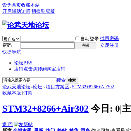
设为首页
收藏本站
开启辅助访问
切换到窄版
找回密码
自动登录
密码
立即注册
登录
快捷导航
论坛
BBS
店铺
点击跳转到淘宝店铺
搜索
搜索
论武天地论坛
»
论坛
›
项目方案区
›
STM32+8266+Air302
收藏本版
|
订阅
STM32+8266+Air302
今日:
0
|
主
返 回
新窗
全部主题
最新
热门
热帖
精华
更多
作者
回复/查看
最后